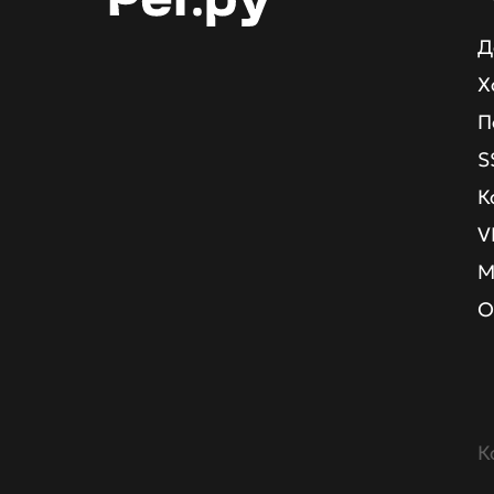
Д
Х
П
S
К
V
М
О
К