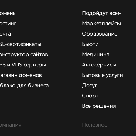
омены
Подойдут всем
остинг
Маркетплейсы
очта
Образование
SL-сертификаты
Бьюти
онструктор сайтов
Медицина
PS и VDS серверы
Автосервисы
агазин доменов
Бытовые услуги
блако для бизнеса
Досуг
Спорт
Все решения
омпания
Полезное