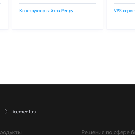
Конструктор сайтов Рег.ру
VPS серве
icement.ru
родукты
Решения по сфере б