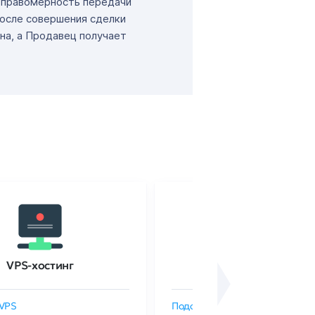
т правомерность передачи
После совершения сделки
на, а Продавец получает
VPS-хостинг
SSL-сертификаты
VPS
Подобрать SSL-сертификат