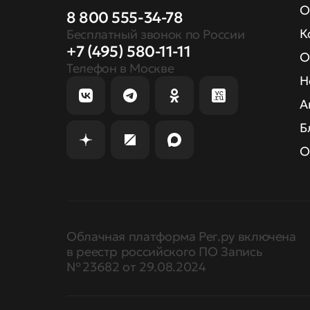
О
8 800 555-34-78
К
Бесплатный звонок по России
+7 (495) 580-11-11
О
Телефон в Москве
Н
А
Б
О
Облачная платформа Рег.ру включена
в реестр российского ПО Запись
№ 23682 от 29.08.2024