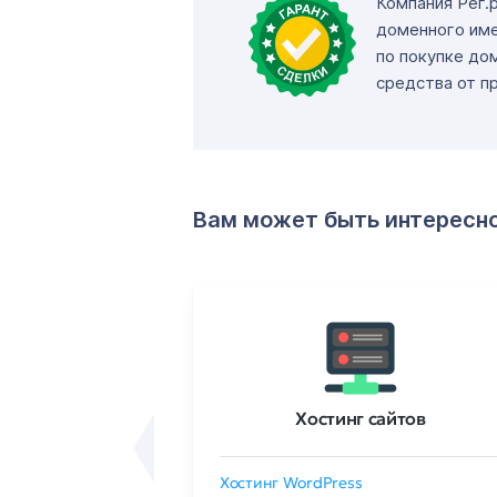
Компания Рег.
доменного име
по покупке до
средства от п
Вам может быть интересн
ртификаты
Хостинг сайтов
сертификат
Хостинг WordPress