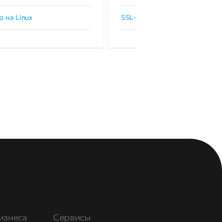
р на Linux
SSL-сертификаты GlobalSign
изнеса
Сервисы