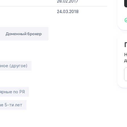
28.02.2017
24.03.2018
Доменный брокер
Н
д
зное (другое)
ярные по PR
е 5-ти лет