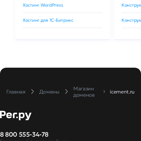
Хостинг WordPress
Конструк
Хостинг для 1C-Битрикс
Конструк
Магазин
Главная
Домены
icement.ru
доменов
8 800 555-34-78