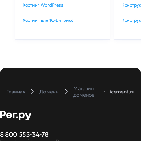
Хостинг WordPress
Конструк
Хостинг для 1C-Битрикс
Конструк
Магазин
Главная
Домены
icement.ru
доменов
8 800 555-34-78